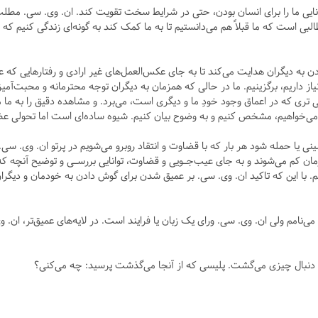
وانایی ما را برای انسان بودن، حتی در شرایط سخت تقویت کند. ان. وی. سی. مطل
ست که ما قبلاً هم می‌دانستیم تا به ما کمک ‌کند به گونه‌ای زندگی کنیم که - ای
ن به دیگران هدایت می‌کند تا به جای عکس‌العمل‌های غیر ارادی و رفتارهایی که ع
 داریم، برگزینیم. ما در حالی که همزمان به دیگران توجه محترمانه و محبت‌آمی
‌تری که در اعماق وجود خودِ ما و دیگری است، می‌برد. و مشاهده دقیق را به ما می‌آ
 می‌خواهیم، مشخص کنیم و به وضوح بیان کنیم. شیوه ساده‌ای است اما تحولی عظ
 یا حمله شود هر بار که با قضاوت و انتقاد روبرو می‌شویم در پرتو ان. وی. سی. ن
 کم می‌شوند و به جای عیب‌جـویی و قضاوت، توانایی بررسـی و توضیح آنچه که م
ا این که تاکید ان. وی. سی. بر عمیق شدن برای گوش دادن به خودمان و دیگران
می‌نامم ولی ان. وی. سی. ورای یک زبان یا فرایند است. در لایه‌های عمیق‌تر، ان.
به دنبال چیزی می‌گشت. پلیسی که از آنجا می‌گذشت پرسید: چه می‌کنی؟