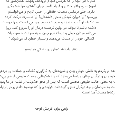
کنم تا هر آنچه را که هرکس انجام می‌دهد، بفهمم. همان‌طور که
امروز صبح رفتار خشن و فریاد افسر جوان گشتاپو مرا خشمگین
نکرد. حتی برعکس محبت حقیقی را حس کردم و می‌خواستم
بپرسم: ''آیا دوران کودکی تلخی داشته‌ای؟ آیا همسرت ترکت کرده
است؟ بله او آسیب دیده و طرد شده بود. من می‌بایست او را دوست
داشته باشم تا بتوانم در اولین فرصت درمان او را شروع کنم. زیرا
می‌دانم مردان جوان و درمانده‌ای چون او به سرعت خصوصیات
انسانی خود را از دست می‌دهند و بسیار خطرناک می‌شوند "
دفتر یادداشت‌های روزانه اِتی هیلیسم
عه می‌کردم به نقش حیاتیِ زبان و شیوه‌های به کارگیری کلمات و جملات پی بردم و
با خودمان و دیگران چنان مرتبط می‌سازد که راه شکوفایی محبت طبیعی فراهم می‌شو
- به معنی حالت طبیعی محبتی است که پس از محوِ خشونت از قلب، در ما پدید 
به خودمان و چه دیگران تلخ و گزنده‌اند. فرایندی را که توضیح دادم برخی ارتبا
رتباط محبت‌آمیز است
راهی برای افزایش توجه