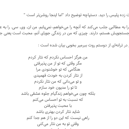
ت زده پلیس را دید. دستپاچه توضیح داد "اما اینجا روشن‌تر است "
را به مطالبی جلب می‌کند که آنچه را می‌خواهم، نمی‌یابم. من ان. وی. سی. را به 
 در جستجویش هستم، دارند. چیزی که من در زندگی جویای آنم، محبت است یعنی ج
در ترانه‌ای از دوستم روت ببرمیر بخوبی بیان شده است :
من هرگز احساس نکردم که نثار کردم
مگر وقتی که تو از من پذیرفتی
هنگامی که تو خوشنودی مرا
از نثار کردن به خودت فهمیدی
و تو می‌دانی که من نثار نکردم
تا تو را مدیون خود سازم
بلکه چون می‌خواهم زندگیام جلوه عشقی باشد
که نسبت به تو احساس می‌کنم
با محبت پذیرفتن
شاید نثار کردن بهتری باشد
راهی نیست که این دو را از هم جدا کنم
وقتی تو به من نثار می‌کنی