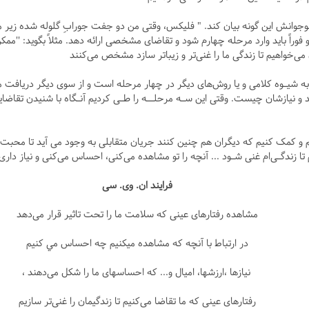
جوانش این گونه بیان کند. " فلیکس، وقتی من دو جفت جورابِ گلوله شده زیر میز
و فوراً باید وارد مرحله چهارم شود و تقاضای مشخصی ارائه دهد. مثلاً بگوید: ''
ن می‌خواهیم تا زندگی ما را غنی‌تر و زیباتر سازد مشخص می‌کنند
به شیـوه کلامی و یا روش‌های دیگر در چهار مرحله است و از سوی دیگر دریافت م
و نیازشان چیست. وقتی این سـه مرحلــه را طـی کردیم آنـگاه با شنیدن تقاضا
م و کمک کنیم که دیگران هم چنین کنند جریان متقابلی به وجود می آید تا محبت
تا زندگـی‌ام غنی شـود ... آنچه را تو مشاهده می‌کنی، احساس می‌کنی و نیاز داری، 
فرايند ان. وی. سی
مشاهده رفتار‌های عینی که سلامت ما را تحت تاثیر قرار می‌دهد
در ارتباط با آنچه که مشاهده ميکنيم چه احساس مي کنيم
نيازها ،ارزشها، امیال و... که احساسهای ما را شکل می‌دهند ،
رفتارهای عینی که ما تقاضا می‌کنیم تا زندگیمان را غنی‌تر سازیم