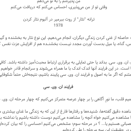
من پذیرشم را به تو می‌دهم
وقتی تو از من می‌پذیری، احساس می‌کنم که دریافت می‌کنم
ترانه "نثار" از روت ببرمیر در آلبوم نثار کردن
1978
 حاصله از غنی کردن زندگی دیگران، انجام می‌دهیم. این نوع نثار به بخشنده و گیر
 ترس، گناه، یا میل بدست آوردن مجدد نیـست بخشنـده هم از افزایش عزت نفس ک
ان. وی. سی. بداند یا حتی تمایلی به برقراری ارتباط محبت‌آمیز داشته باشد. کاف
 است. در این فرایند آنها اندک اندک با ما همراه می‌شوند و سرانجام قادر خواهیم ب
م که اگر ما به اصول و فرایند ان. وی. سی پایبند باشیم، نتیجه‌اش حتماً شکوف
فرایند ان. وی. سی
م قلب، ما نورِ آگاهی را بر چهار عرصه متمرکز می‌کنیم که چهار مرحله ان. و
ده دقیق گفته‌ها، شنیده‌ها و رفتارها فارغ از این که به زندگی ما غنای بیشتری 
مشاهده می‌کنیم خواه آنچه را مشاهده می‌کنیم دوست داشته باشیم یا نداشته ب
، عصبانی هستیم یا... ؟ در مرحله سوم؛ مشخص می‌کنیم احساسی را که بیان کرده‌ای
 در حقیقت این سه مرحله را طی کرده‌ایم