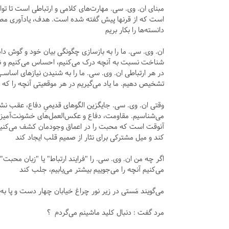
مبنای ان. وی. سی. مهارت‌های کلامی و ارتباطی است تا ت
است که از قرنها پیش گفته شده است. هدف، یادآوری مطالبی ا
دانسته‌ها را بکار بریم
ان. وی. سی. ما را به بازسازی چگونگی بیان خود و گوش داد
شناخت نسبت به آنچه درک می‌کنیم، احساس می‌کنیم و نیاز
در هر ارتباطی ان. وی. سی. ما را به شنیدن نیازهای اساسـی 
تشخیص دهیم. ما یاد می‌گیریم در هر موقعیتی آنچه را که
وقتی ان. وی. سی. جایگزین الگوهای قدیمیِ دفاع، عقب نشینی
می‌شناسیم. مقاومت، دفاع و عکس‌العمل‌های خشونت‌آمیزمان
آنوقت است که محبت را در اعماق وجودمان کشف می‌کنیم. ب
کند و میل مشترکی برای نثار از صمیم قلب ایجاد کند
اگر چه من ان. وی. سی. را "فرایند ارتباط" یا "زبان محبت" 
می‌کنیم آنچه را می‌جوییم بیشتر می‌یابیم، جلب کند
می‌گویند مَستی در زیر نور چراغ خیابان چهار دست و پا 
مرد گفت : دنبال کلید ماشینم می‌گردم ؟