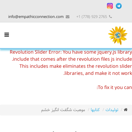
info@empathicconnection.com
2765 929 (778) 1+
Revolution Slider Error: You have some jquery.js library
include that comes after the revolution files js include.
This includes make eliminates the revolution slider
libraries, and make it not work.
To fix it you can:
1. In the Slider Settings -> Troubleshooting set option:
Put JS Includes To Body
option to true.
2. Find the double jquery.js include and remove it.
تولیدات
کتابها
موهبت شگفت انگیز خشم