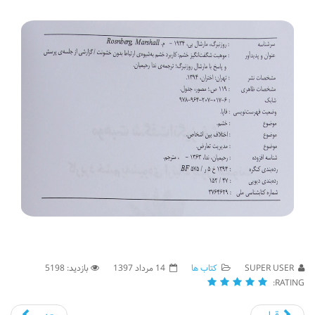
SUPER USER
کتاب ها
14 مرداد 1397
بازدید: 5198
RATING: