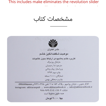
This includes make eliminates the revolution slider
libraries, and make it not work.
مشخصات کتاب
To fix it you can:
1. In the Slider Settings -> Troubleshooting set
option:
Put JS Includes To Body
option to true.
2. Find the double jquery.js include and remove
it.