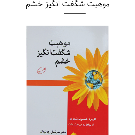
موهبت شگفت انگیز خشم