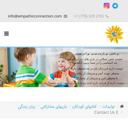
info@empathicconnection.com
2765 929 (778) 1+
تو باختی. تو بازنده شدی. تو آخر شدی.
شنیدن چنین جملاتی در بازی های دوران کودکی،
چه احساسی را در شما برمی انگیخت؟
دوست دارید فرزندان تان در چه محیطی بازی کنند؟
محیطی تهدید آمیز و سرشار از رقابت؟
یا محیطی امن و سرشار از مشارکت؟
دوست دارید از فرآیند بازی لذت ببرند یا نگران نتیجه بازی باشند؟
تولیدات
کتابهای کودکان
بازیهای مشارکتی
زبان زندگی
Contact Us E