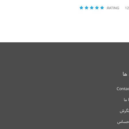
RATING:
 ها
Contac
 ما
نگرش
احساس