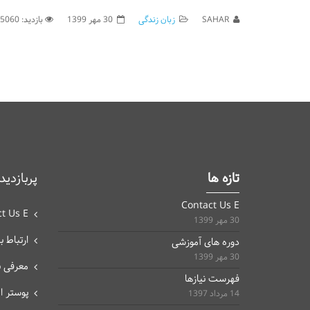
SAHAR
زبان زندگی
30 مهر 1399
بازدید: 125060
تازه ها
پربازدید
Contact Us E
t Us E
30 مهر 1399
ارتباط با
دوره های آموزشی
30 مهر 1399
معرفی 
فهرست نیازها
پوستر 
14 مرداد 1397