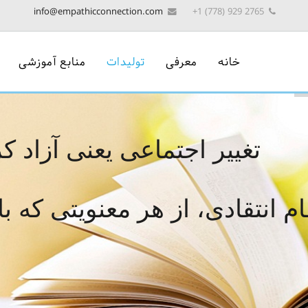
info@empathicconnection.com
2765 929 (778) 1+
خانه
معرفی
تولیدات
منابع آموزشی
تغییر اجتماعی یعنی آزاد 
م انتقادی، از هر معنویتی که ب